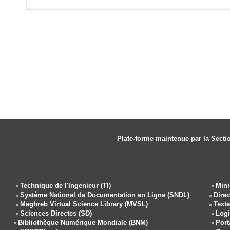
d
y
e
e
d
:
0
%
Plate-forme maintenue par la Secti
Technique de l'Ingenieur (TI)
Mini
Système National de Documentation en Ligne (SNDL)
Dire
Maghreb Virtual Science Library (MVSL)
Text
Sciences Directes (SD)
Logi
Bibliothèque Numérique Mondiale (BNM)
Port