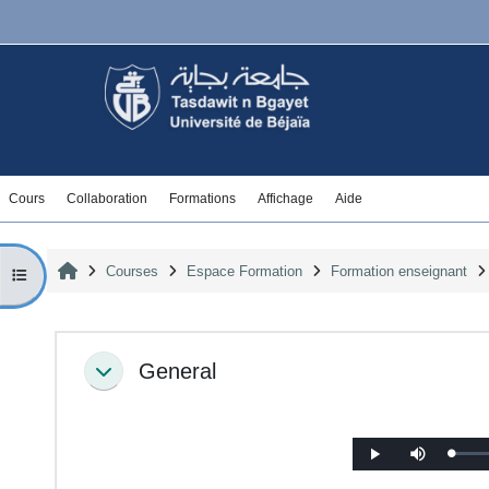
Skip to main content
Cours
Collaboration
Formations
Affichage
Aide
Home
Courses
Espace Formation
Formation enseignant
Open course index
Section outline
General
Collapse
L
P
M
o
l
u
a
a
t