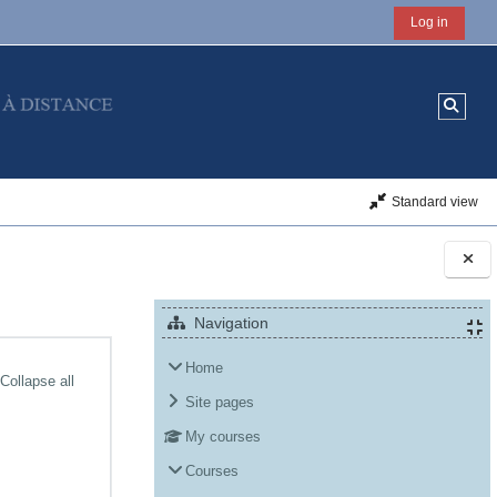
Log in
Toggl
Standard view
Blocks
Navigation
Home
Collapse all
Site pages
My courses
Courses