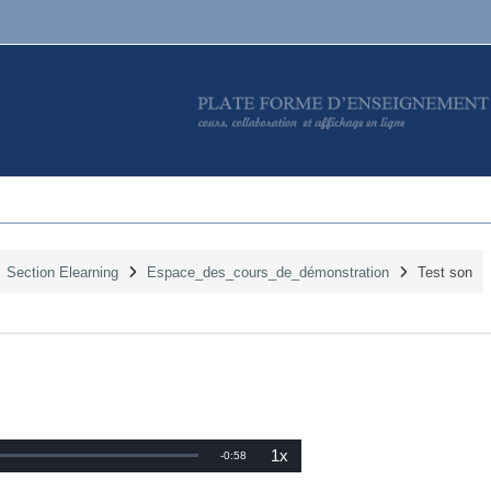
Section Elearning
Espace_des_cours_de_démonstration
Test son
1x
R
-
0:58
P
l
a
e