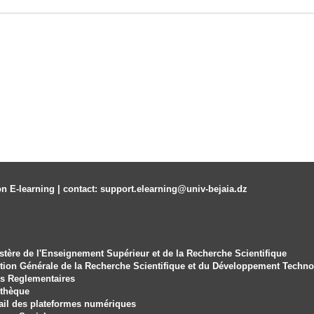
y
b
a
m
c
k
R
a
a
t
e
i
n
i
n
g
T
i
on E-learning | contact: support.elearning@univ-bejaia.dz
m
e
stère de l'Enseignement Supérieur et de la Recherche Scientifique
ction Générale de la Recherche Scientifique et du Développement Techn
es Reglementaires
thèque
ail des plateformes numériques