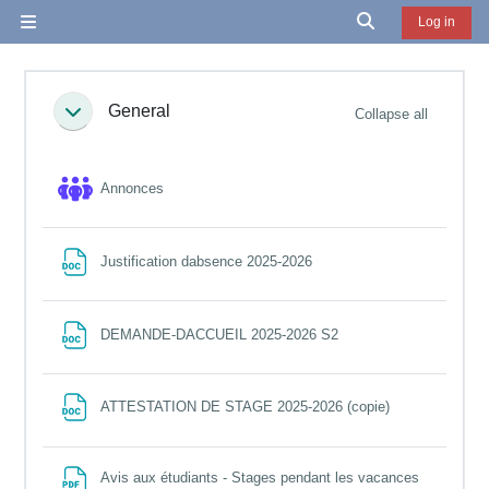
Skip to main content
Toggle search in
Log in
Side panel
Section outline
General
Collapse all
Collapse
Forum
Annonces
File
Justification dabsence 2025-2026
File
DEMANDE-DACCUEIL 2025-2026 S2
File
ATTESTATION DE STAGE 2025-2026 (copie)
Avis aux étudiants - Stages pendant les vacances