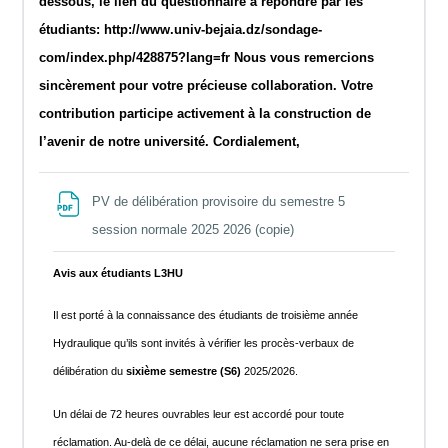
dessous, le lien du questionnaire à répondre par les
étudiants: http://www.univ-bejaia.dz/sondage-
com/index.php/428875?lang=fr Nous vous remercions
sincèrement pour votre précieuse collaboration. Votre
contribution participe activement à la construction de
l’avenir de notre université. Cordialement,
PV de délibération provisoire du semestre 5
File
session normale 2025 2026 (copie)
Avis aux étudiants L3HU
Il est porté à la connaissance des étudiants de troisième année
Hydraulique qu’ils sont invités à vérifier les procès-verbaux de
délibération du
sixième semestre (S6)
2025/2026.
Un délai de 72 heures ouvrables leur est accordé pour toute
réclamation. Au-delà de ce délai, aucune réclamation ne sera prise en