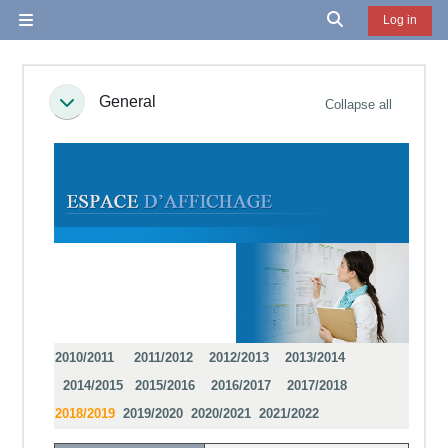
Skip to main content
Toggle search in
Log in
Side panel
Section outline
General
Collapse all
Collapse
2010/2011
2011/2012
2012/2013
2013/2014
2014/2015
2015/2016
2016/2017
2017/2018
2018/2019
2019/2020
2020/2021
2021/2022