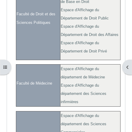
de Base en Droit
Espace d'Affichage du
Faculté de Droit et des
Département de Droit Public
Sciences Politiques
Espace d'Affichage du
Département de Droit des Affaires
Espace d'Affichage du
Département de Droit Privé
Open course index
Ope
Espace d'Affichage du
département de Médecine
Faculté de Médecine
Espace d'Affichage du
département des Sciences
infirmières
Espace d'Affichage du
département des Sciences