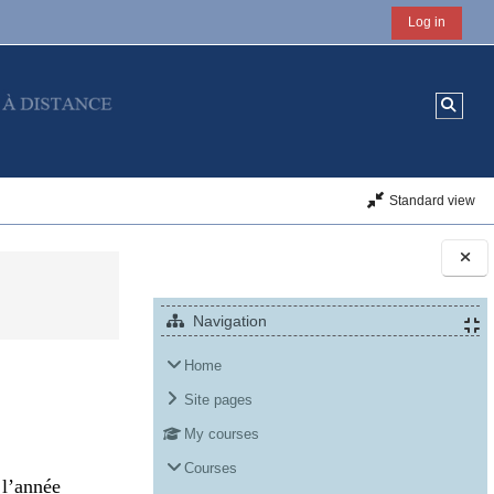
Log in
Toggl
Standard view
Blocks
Navigation
Home
Site pages
My courses
Courses
 l’année