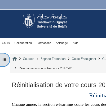
Skip to main content
Cours
Collaboration
Formations
Affichage
Aide
Home
Courses
Espace Formation
Guide Enseignant
Gu
Open course index
Réinitialisation de votre cours 2017/2018
Réinitialisation de votre cours 2
Completion requirements
Réiniti
Chaque année, la section e-learning copie les cours de