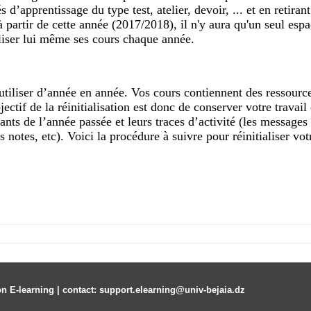
s d’apprentissage du type test, atelier, devoir, ... et en retirant
à partir de cette année (2017/2018), il n'y aura qu'un seul esp
aliser lui même ses cours chaque année.
 réutiliser d’année en année. Vos cours contiennent des ressour
jectif de la réinitialisation est donc de conserver votre travai
udiants de l’année passée et leurs traces d’activité (les message
es notes, etc). Voici la procédure à suivre pour réinitialiser vot
on E-learning | contact: support.elearning@univ-bejaia.dz